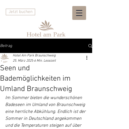
Jetzt buchen
Beitrag
Hotel Am Park Braunschweig
25. März 2025
6 Min. Lesezeit
Seen und
Bademöglichkeiten im
Umland Braunschweig
Im Sommer bieten die wunderschönen 
Badeseen im Umland von Braunschweig 
eine herrliche Abkühlung. Endlich ist der 
Sommer in Deutschland angekommen 
und die Temperaturen steigen auf über 